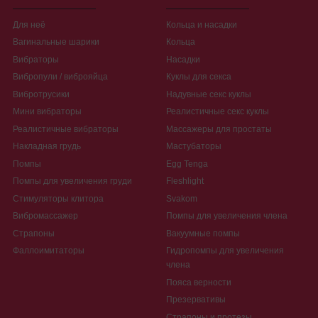
Для неё
Кольца и насадки
Вагинальные шарики
Кольца
Вибраторы
Насадки
Вибропули / виброяйца
Куклы для секса
Вибротрусики
Надувные секс куклы
Мини вибраторы
Реалистичные секс куклы
Реалистичные вибраторы
Массажеры для простаты
Накладная грудь
Мастубаторы
Помпы
Egg Tenga
Помпы для увеличения груди
Fleshlight
Стимуляторы клитора
Svakom
Вибромассажер
Помпы для увеличения члена
Страпоны
Вакуумные помпы
Фаллоимитаторы
Гидропомпы для увеличения
члена
Пояса верности
Презервативы
Страпоны и протезы