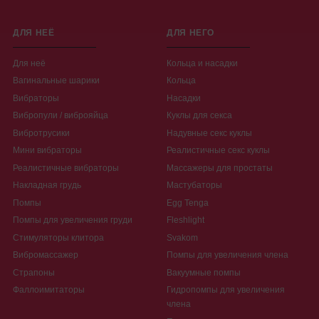
ДЛЯ НЕЁ
ДЛЯ НЕГО
Для неё
Кольца и насадки
Вагинальные шарики
Кольца
Вибраторы
Насадки
Вибропули / виброяйца
Куклы для секса
Вибротрусики
Надувные секс куклы
Мини вибраторы
Реалистичные секс куклы
Реалистичные вибраторы
Массажеры для простаты
Накладная грудь
Мастубаторы
Помпы
Egg Tenga
Помпы для увеличения груди
Fleshlight
Стимуляторы клитора
Svakom
Вибромассажер
Помпы для увеличения члена
Страпоны
Вакуумные помпы
Фаллоимитаторы
Гидропомпы для увеличения
члена