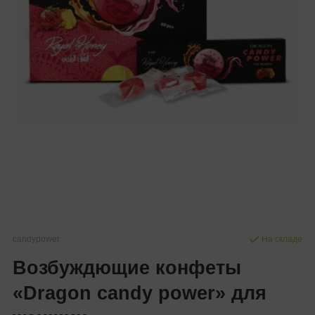
candypower
На складе
Возбуждющие конфеты
«Dragon candy power» для