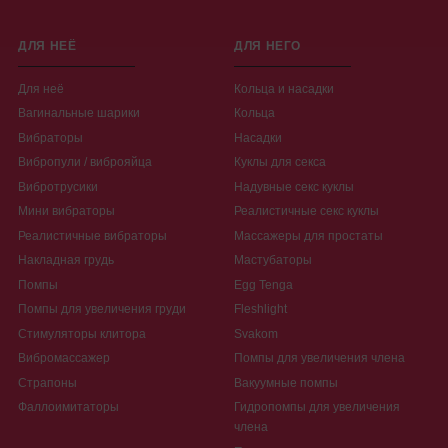
ДЛЯ НЕЁ
ДЛЯ НЕГО
Для неё
Кольца и насадки
Вагинальные шарики
Кольца
Вибраторы
Насадки
Вибропули / виброяйца
Куклы для секса
Вибротрусики
Надувные секс куклы
Мини вибраторы
Реалистичные секс куклы
Реалистичные вибраторы
Массажеры для простаты
Накладная грудь
Мастубаторы
Помпы
Egg Tenga
Помпы для увеличения груди
Fleshlight
Стимуляторы клитора
Svakom
Вибромассажер
Помпы для увеличения члена
Страпоны
Вакуумные помпы
Фаллоимитаторы
Гидропомпы для увеличения
члена