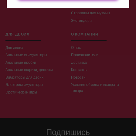
Страпоны и протезы
Страпоны для мужчин
Экстендеры
ДЛЯ ДВОИХ
О КОМПАНИИ
Для двоих
О нас
Анальные стимуляторы
Производители
Анальные пробки
Доставка
Анальные шарики, цепочки
Контакты
Вибраторы для двоих
Новости
Электростимуляторы
Условия обмена и возврата
товара
Эротические игры
Подпишись