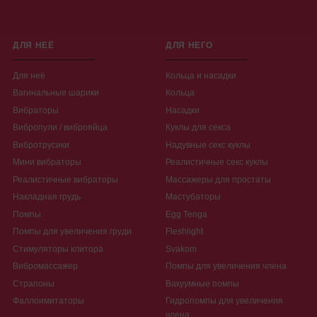
ДЛЯ НЕЁ
ДЛЯ НЕГО
Для неё
Кольца и насадки
Вагинальные шарики
Кольца
Вибраторы
Насадки
Вибропули / виброяйца
Куклы для секса
Вибротрусики
Надувные секс куклы
Мини вибраторы
Реалистичные секс куклы
Реалистичные вибраторы
Массажеры для простаты
Накладная грудь
Мастубаторы
Помпы
Egg Tenga
Помпы для увеличения груди
Fleshlight
Стимуляторы клитора
Svakom
Вибромассажер
Помпы для увеличения члена
Страпоны
Вакуумные помпы
Фаллоимитаторы
Гидропомпы для увеличения
члена