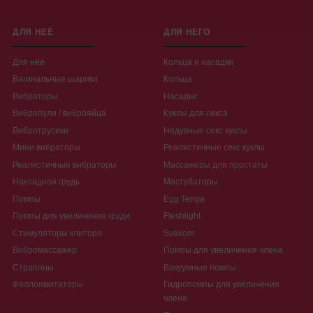
ДЛЯ НЕЁ
ДЛЯ НЕГО
Для неё
Кольца и насадки
Вагинальные шарики
Кольца
Вибраторы
Насадки
Вибропули / виброяйца
Куклы для секса
Вибротрусики
Надувные секс куклы
Мини вибраторы
Реалистичные секс куклы
Реалистичные вибраторы
Массажеры для простаты
Накладная грудь
Мастубаторы
Помпы
Egg Tenga
Помпы для увеличения груди
Fleshlight
Стимуляторы клитора
Svakom
Вибромассажер
Помпы для увеличения члена
Страпоны
Вакуумные помпы
Фаллоимитаторы
Гидропомпы для увеличения
члена