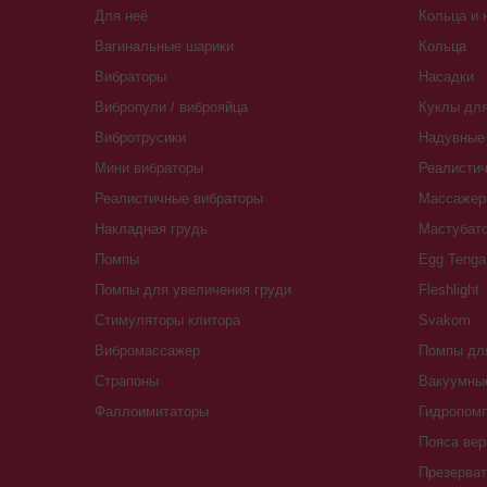
Для неё
Кольца и 
Вагинальные шарики
Кольца
Вибраторы
Насадки
Вибропули / виброяйца
Куклы для
Вибротрусики
Надувные 
Мини вибраторы
Реалистич
Реалистичные вибраторы
Массажер
Накладная грудь
Мастубат
Помпы
Egg Tenga
Помпы для увеличения груди
Fleshlight
Стимуляторы клитора
Svakom
Вибромассажер
Помпы для
Страпоны
Вакуумны
Фаллоимитаторы
Гидропомп
Пояса вер
Презерва