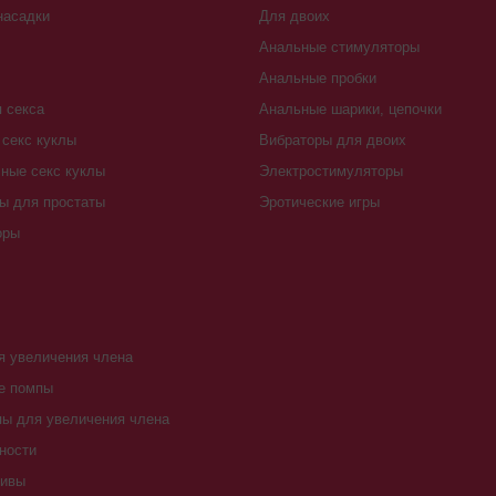
насадки
Для двоих
Анальные стимуляторы
Анальные пробки
 секса
Анальные шарики, цепочки
секс куклы
Вибраторы для двоих
ные секс куклы
Электростимуляторы
ы для простаты
Эротические игры
оры
 увеличения члена
е помпы
ы для увеличения члена
ности
тивы