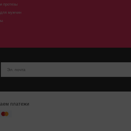
и протезы
 для мужчин
ры
аем платежи