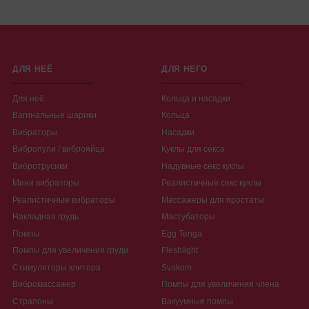
ДЛЯ НЕЁ
ДЛЯ НЕГО
Для неё
Кольца и насадки
Вагинальные шарики
Кольца
Вибраторы
Насадки
Вибропули / виброяйца
Куклы для секса
Вибротрусики
Надувные секс куклы
Мини вибраторы
Реалистичные секс куклы
Реалистичные вибраторы
Массажеры для простаты
Накладная грудь
Мастубаторы
Помпы
Egg Tenga
Помпы для увеличения груди
Fleshlight
Стимуляторы клитора
Svakom
Вибромассажер
Помпы для увеличения члена
Страпоны
Вакуумные помпы