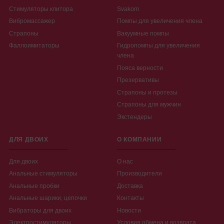
Стимуляторы клитора
Svakom
Вибромассажер
Помпы для увеличения члена
Страпоны
Вакуумные помпы
Фаллоимитаторы
Гидропомпы для увеличения
члена
Пояса верности
Презервативы
Страпоны и протезы
Страпоны для мужчин
Экстендеры
ДЛЯ ДВОИХ
О КОМПАНИИ
Для двоих
О нас
Анальные стимуляторы
Производители
Анальные пробки
Доставка
Анальные шарики, цепочки
Контакты
Вибраторы для двоих
Новости
Электростимуляторы
Условия обмена и возврата