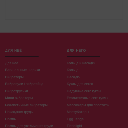
ДЛЯ НЕЁ
ДЛЯ НЕГО
Для неё
Кольца и насадки
Вагинальные шарики
Кольца
Вибраторы
Насадки
Вибропули / виброяйца
Куклы для секса
Вибротрусики
Надувные секс куклы
Мини вибраторы
Реалистичные секс куклы
Реалистичные вибраторы
Массажеры для простаты
Накладная грудь
Мастубаторы
Помпы
Egg Tenga
Помпы для увеличения груди
Fleshlight