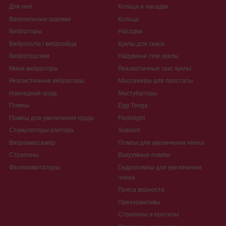
Для неё
Кольца и насадки
Вагинальные шарики
Кольца
Вибраторы
Насадки
Вибропули / виброяйца
Куклы для секса
Вибротрусики
Надувные секс куклы
Мини вибраторы
Реалистичные секс куклы
Реалистичные вибраторы
Массажеры для простаты
Накладная грудь
Мастубаторы
Помпы
Egg Tenga
Помпы для увеличения груди
Fleshlight
Стимуляторы клитора
Svakom
Вибромассажер
Помпы для увеличения члена
Страпоны
Вакуумные помпы
Фаллоимитаторы
Гидропомпы для увеличения
члена
Пояса верности
Презервативы
Страпоны и протезы