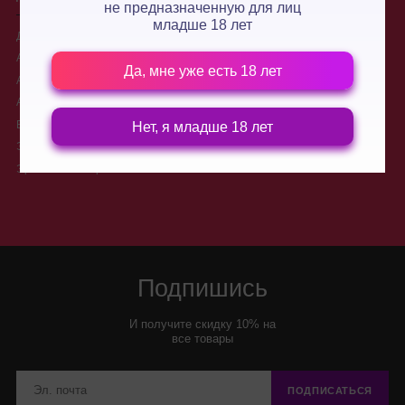
не предназначенную для лиц
младше 18 лет
Для двоих
О нас
Анальные стимуляторы
Производители
Да, мне уже есть 18 лет
Анальные пробки
Доставка
Анальные шарики, цепочки
Контакты
Вибраторы для двоих
Новости
Нет, я младше 18 лет
Электростимуляторы
Условия обмена и возврата
товара
Эротические игры
Подпишись
И получите скидку 10% на
все товары
ПОДПИСАТЬСЯ