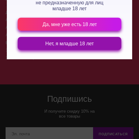
не предназначенную для лиц
младше 18 лет
Для двоих
О нас
Анальные стимуляторы
Производители
Да, мне уже есть 18 лет
Анальные пробки
Доставка
Анальные шарики, цепочки
Контакты
Вибраторы для двоих
Новости
Нет, я младше 18 лет
Электростимуляторы
Условия обмена и возврата
товара
Эротические игры
Подпишись
И получите скидку 10% на
все товары
ПОДПИСАТЬСЯ