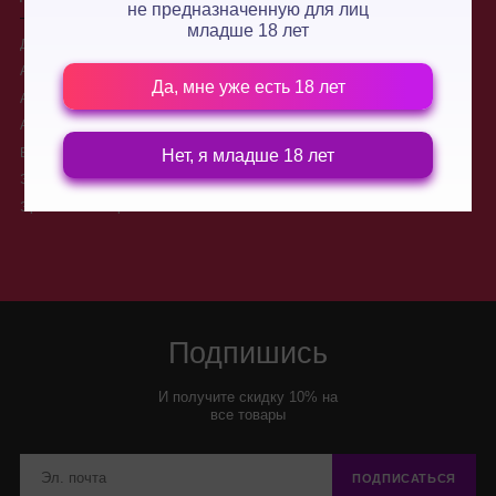
не предназначенную для лиц
младше 18 лет
Для двоих
О нас
Анальные стимуляторы
Производители
Да, мне уже есть 18 лет
Анальные пробки
Доставка
Анальные шарики, цепочки
Контакты
Вибраторы для двоих
Новости
Нет, я младше 18 лет
Электростимуляторы
Условия обмена и возврата
товара
Эротические игры
Подпишись
И получите скидку 10% на
все товары
ПОДПИСАТЬСЯ