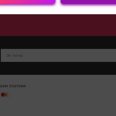
 для мужчин
ры
аем платежи