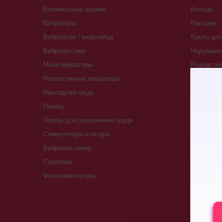
Вагинальные шарики
Кольца
Вибраторы
Насадки
Вибропули / виброяйца
Куклы для
Вибротрусики
Надувные 
Мини вибраторы
Реалистич
Реалистичные вибраторы
Массажер
Накладная грудь
Мастубат
Помпы
Egg Tenga
Помпы для увеличения груди
Fleshlight
Стимуляторы клитора
Svakom
Вибромассажер
Помпы для
Страпоны
Вакуумны
Фаллоимитаторы
Гидропомп
Пояса вер
Презерва
Страпоны 