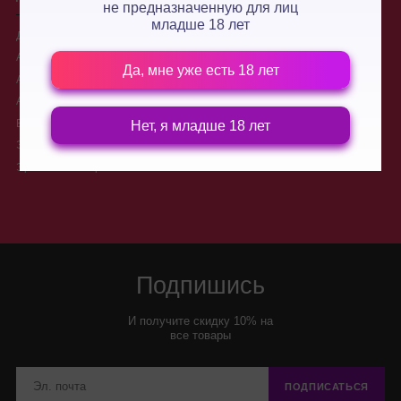
не предназначенную для лиц
младше 18 лет
Для двоих
О нас
Анальные стимуляторы
Производители
Да, мне уже есть 18 лет
Анальные пробки
Доставка
Анальные шарики, цепочки
Контакты
Вибраторы для двоих
Новости
Нет, я младше 18 лет
Электростимуляторы
Условия обмена и возврата
товара
Эротические игры
Подпишись
И получите скидку 10% на
все товары
ПОДПИСАТЬСЯ