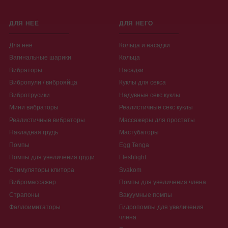
ДЛЯ НЕЁ
ДЛЯ НЕГО
Для неё
Кольца и насадки
Вагинальные шарики
Кольца
Вибраторы
Насадки
Вибропули / виброяйца
Куклы для секса
Вибротрусики
Надувные секс куклы
Мини вибраторы
Реалистичные секс куклы
Реалистичные вибраторы
Массажеры для простаты
Накладная грудь
Мастубаторы
Помпы
Egg Tenga
Помпы для увеличения груди
Fleshlight
Стимуляторы клитора
Svakom
Вибромассажер
Помпы для увеличения члена
Страпоны
Вакуумные помпы
Фаллоимитаторы
Гидропомпы для увеличения
члена