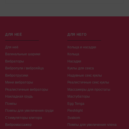
ДЛЯ НЕЁ
ДЛЯ НЕГО
Для неё
Кольца и насадки
Вагинальные шарики
Кольца
Вибраторы
Насадки
Вибропули / виброяйца
Куклы для секса
Вибротрусики
Надувные секс куклы
Мини вибраторы
Реалистичные секс куклы
Реалистичные вибраторы
Массажеры для простаты
Накладная грудь
Мастубаторы
Помпы
Egg Tenga
Помпы для увеличения груди
Fleshlight
Стимуляторы клитора
Svakom
Вибромассажер
Помпы для увеличения члена