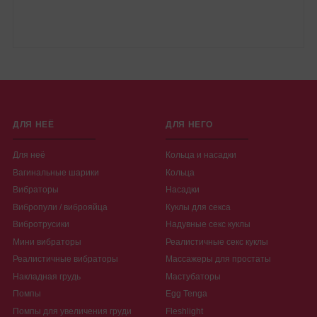
ДЛЯ НЕЁ
ДЛЯ НЕГО
Для неё
Кольца и насадки
Вагинальные шарики
Кольца
Вибраторы
Насадки
Вибропули / виброяйца
Куклы для секса
Вибротрусики
Надувные секс куклы
Мини вибраторы
Реалистичные секс куклы
Реалистичные вибраторы
Массажеры для простаты
Накладная грудь
Мастубаторы
Помпы
Egg Tenga
Помпы для увеличения груди
Fleshlight