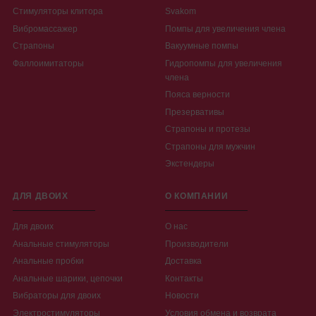
Стимуляторы клитора
Svakom
Вибромассажер
Помпы для увеличения члена
Страпоны
Вакуумные помпы
Фаллоимитаторы
Гидропомпы для увеличения
члена
Пояса верности
Презервативы
Страпоны и протезы
Страпоны для мужчин
Экстендеры
ДЛЯ ДВОИХ
О КОМПАНИИ
Для двоих
О нас
Анальные стимуляторы
Производители
Анальные пробки
Доставка
Анальные шарики, цепочки
Контакты
Вибраторы для двоих
Новости
Электростимуляторы
Условия обмена и возврата