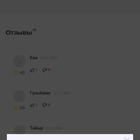
31
Отзывы
Ева
03.01.2023
0
0
4/5
Гульбанат
17.12.2022
0
0
5/5
Тайыр
04.11.2022
0
0