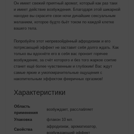
Он имеет свежий приятный аромат, который как раз таки
и имеет действие возбуждения. Благодаря этой шикарной
находке вы скрасите свои ночи дичайшие сексуальным
желанием, которое будто бьёт током по каждой клетке
вашего тела.
Попробуйте этот непревзойдённый афродизиак и его
потрясающий эффект не заставит себя долго ждать. Как
только вы вдохнёте его в себя вас пронзит горячее
возбуждение, за счёт которого и без того жаркое соитие
станет ещё более чувственным и глубоким! Вас ждут
самые яркие и умопомрачительные ощущения с
накопительным эффектом фееричных оргазмов!
Характеристики
Область
возбуждает, расслабляет
применения
Упаковка
флакон 10 мл.
афродизиак, ароматизатор,
Свойства
возбуждающий эффект