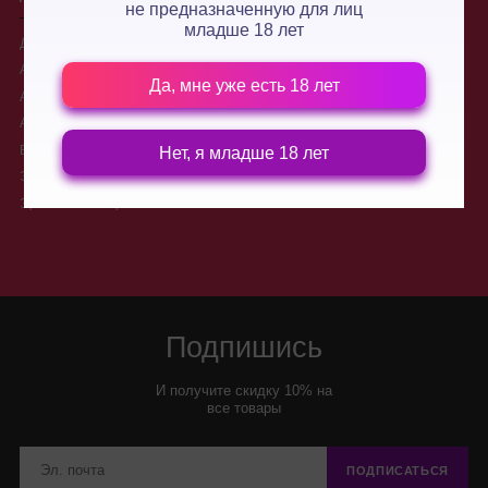
не предназначенную для лиц
младше 18 лет
Для двоих
О нас
Анальные стимуляторы
Производители
Да, мне уже есть 18 лет
Анальные пробки
Доставка
Анальные шарики, цепочки
Контакты
Вибраторы для двоих
Новости
Нет, я младше 18 лет
Электростимуляторы
Условия обмена и возврата
товара
Эротические игры
Подпишись
И получите скидку 10% на
все товары
ПОДПИСАТЬСЯ