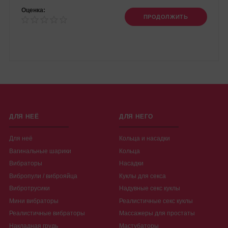
Оценка:
ПРОДОЛЖИТЬ
ДЛЯ НЕЁ
ДЛЯ НЕГО
Для неё
Кольца и насадки
Вагинальные шарики
Кольца
Вибраторы
Насадки
Вибропули / виброяйца
Куклы для секса
Вибротрусики
Надувные секс куклы
Мини вибраторы
Реалистичные секс куклы
Реалистичные вибраторы
Массажеры для простаты
Накладная грудь
Мастубаторы