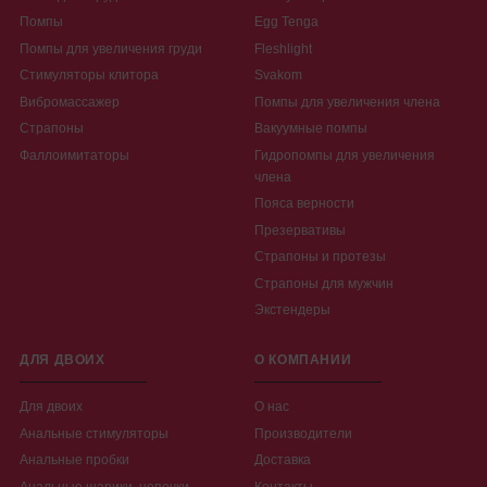
Помпы
Egg Tenga
Помпы для увеличения груди
Fleshlight
Стимуляторы клитора
Svakom
Вибромассажер
Помпы для увеличения члена
Страпоны
Вакуумные помпы
Фаллоимитаторы
Гидропомпы для увеличения
члена
Пояса верности
Презервативы
Страпоны и протезы
Страпоны для мужчин
Экстендеры
ДЛЯ ДВОИХ
О КОМПАНИИ
Для двоих
О нас
Анальные стимуляторы
Производители
Анальные пробки
Доставка
Анальные шарики, цепочки
Контакты