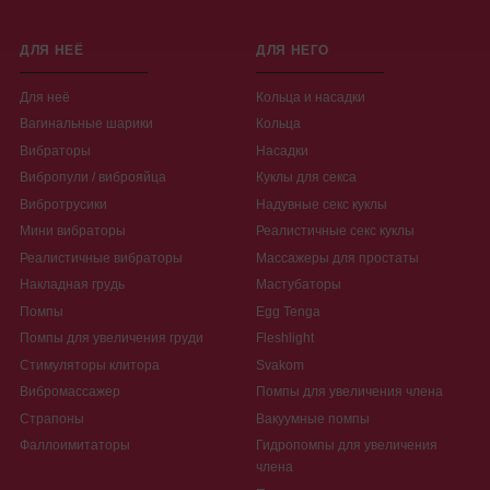
ДЛЯ НЕЁ
ДЛЯ НЕГО
Для неё
Кольца и насадки
Вагинальные шарики
Кольца
Вибраторы
Насадки
Вибропули / виброяйца
Куклы для секса
Вибротрусики
Надувные секс куклы
Мини вибраторы
Реалистичные секс куклы
Реалистичные вибраторы
Массажеры для простаты
Накладная грудь
Мастубаторы
Помпы
Egg Tenga
Помпы для увеличения груди
Fleshlight
Стимуляторы клитора
Svakom
Вибромассажер
Помпы для увеличения члена
Страпоны
Вакуумные помпы
Фаллоимитаторы
Гидропомпы для увеличения
члена