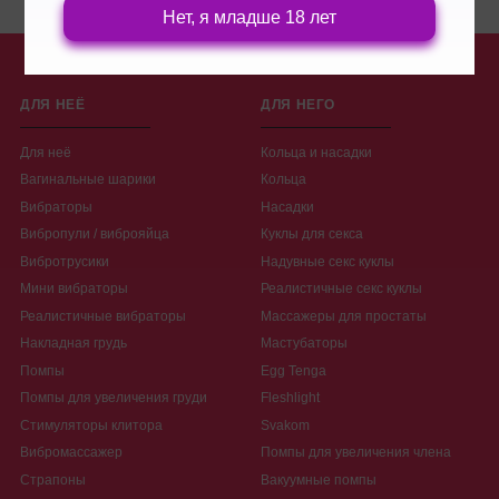
Нет, я младше 18 лет
ДЛЯ НЕЁ
ДЛЯ НЕГО
Для неё
Кольца и насадки
Вагинальные шарики
Кольца
Вибраторы
Насадки
Вибропули / виброяйца
Куклы для секса
Вибротрусики
Надувные секс куклы
Мини вибраторы
Реалистичные секс куклы
Реалистичные вибраторы
Массажеры для простаты
Накладная грудь
Мастубаторы
Помпы
Egg Tenga
Помпы для увеличения груди
Fleshlight
Стимуляторы клитора
Svakom
Вибромассажер
Помпы для увеличения члена
Страпоны
Вакуумные помпы