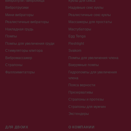
Вибропули / виброяйца
Куклы для секса
Вибротрусики
Надувные секс куклы
Мини вибраторы
Реалистичные секс куклы
Реалистичные вибраторы
Массажеры для простаты
Накладная грудь
Мастубаторы
Помпы
Egg Tenga
Помпы для увеличения груди
Fleshlight
Стимуляторы клитора
Svakom
Вибромассажер
Помпы для увеличения члена
Страпоны
Вакуумные помпы
Фаллоимитаторы
Гидропомпы для увеличения
члена
Пояса верности
Презервативы
Страпоны и протезы
Страпоны для мужчин
Экстендеры
ДЛЯ ДВОИХ
О КОМПАНИИ