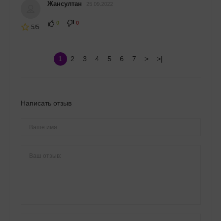
Жансултан
25.09.2022
0
0
5/5
1
2
3
4
5
6
7
>
>|
Написать отзыв