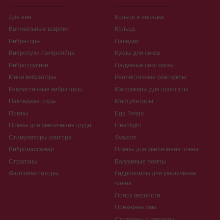
Для неё
Кольца и насадки
Вагинальные шарики
Кольца
Вибраторы
Насадки
Вибропули / виброяйца
Куклы для секса
Вибротрусики
Надувные секс куклы
Мини вибраторы
Реалистичные секс куклы
Реалистичные вибраторы
Массажеры для простаты
Накладная грудь
Мастубаторы
Помпы
Egg Tenga
Помпы для увеличения груди
Fleshlight
Стимуляторы клитора
Svakom
Вибромассажер
Помпы для увеличения члена
Страпоны
Вакуумные помпы
Фаллоимитаторы
Гидропомпы для увеличения
члена
Пояса верности
Презервативы
Страпоны и протезы