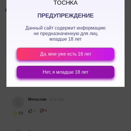
TOCHKA
36
Отзывы
ПРЕДУПРЕЖДЕНИЕ
Данный сайт содержит информацию
не предназначенную для лиц
Роза
30.01.2023
младше 18 лет
0
0
5/5
Да, мне уже есть 18 лет
Гера
12.01.2023
Нет, я младше 18 лет
0
0
5/5
Мечеслав
18.11.2022
0
0
5/5