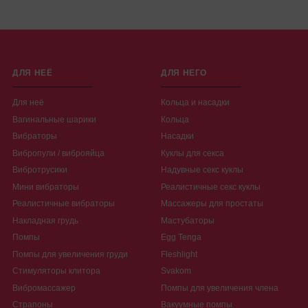
ДЛЯ НЕЁ
ДЛЯ НЕГО
Для неё
Кольца и насадки
Вагинальные шарики
Кольца
Вибраторы
Насадки
Вибропули / виброяйца
Куклы для секса
Вибротрусики
Надувные секс куклы
Мини вибраторы
Реалистичные секс куклы
Реалистичные вибраторы
Массажеры для простаты
Накладная грудь
Мастубаторы
Помпы
Egg Tenga
Помпы для увеличения груди
Fleshlight
Стимуляторы клитора
Svakom
Вибромассажер
Помпы для увеличения члена
Страпоны
Вакуумные помпы