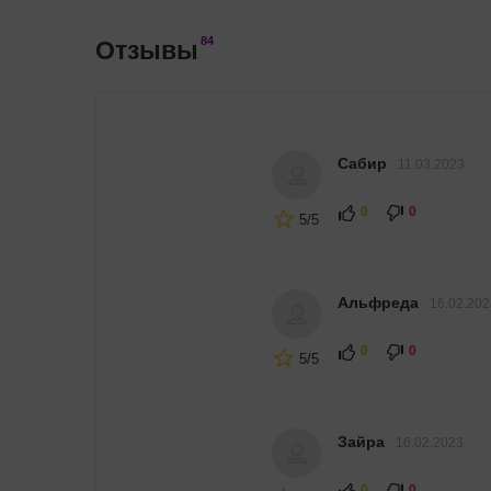
84
Отзывы
Сабир
11.03.2023
0
0
5/5
Альфреда
16.02.202
0
0
5/5
Зайра
16.02.2023
0
0