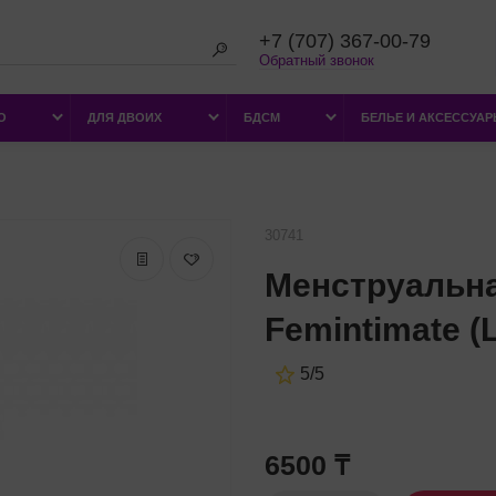
+7 (707) 367-00-79
Обратный звонок
О
ДЛЯ ДВОИХ
БДСМ
БЕЛЬЕ И АКСЕССУА
30741
Менструальна
Femintimate (L
5/5
6500 ₸