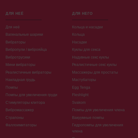
ДЛЯ НЕЁ
ДЛЯ НЕГО
Для неё
Кольца и насадки
Вагинальные шарики
Кольца
Вибраторы
Насадки
Вибропули / виброяйца
Куклы для секса
Вибротрусики
Надувные секс куклы
Мини вибраторы
Реалистичные секс куклы
Реалистичные вибраторы
Массажеры для простаты
Накладная грудь
Мастубаторы
Помпы
Egg Tenga
Помпы для увеличения груди
Fleshlight
Стимуляторы клитора
Svakom
Вибромассажер
Помпы для увеличения члена
Страпоны
Вакуумные помпы
Фаллоимитаторы
Гидропомпы для увеличения
члена