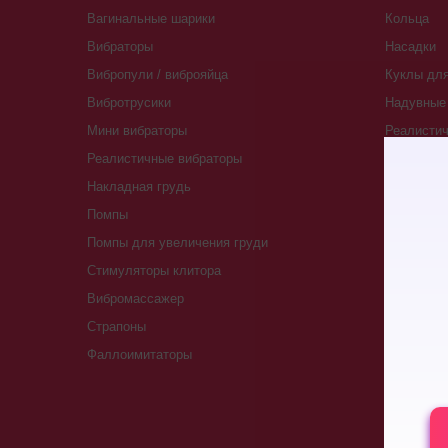
Вагинальные шарики
Кольца
Вибраторы
Насадки
Вибропули / виброяйца
Куклы для
Вибротрусики
Надувные 
Мини вибраторы
Реалистич
Реалистичные вибраторы
Массажер
Накладная грудь
Мастубат
Помпы
Egg Tenga
Помпы для увеличения груди
Fleshlight
Стимуляторы клитора
Svakom
Вибромассажер
Помпы для
Страпоны
Вакуумны
Фаллоимитаторы
Гидропомп
Пояса вер
Презерва
Страпоны 