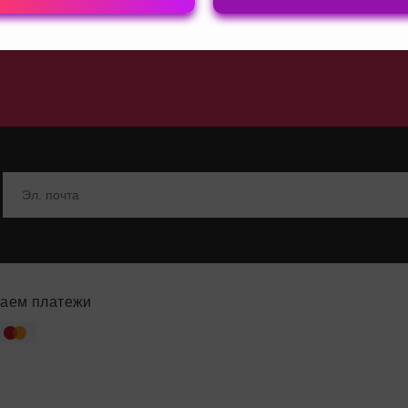
 для мужчин
ры
аем платежи