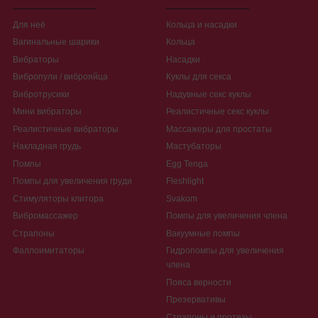
Для неё
Кольца и насадки
Вагинальные шарики
Кольца
Вибраторы
Насадки
Вибропули / виброяйца
Куклы для секса
Вибротрусики
Надувные секс куклы
Мини вибраторы
Реалистичные секс куклы
Реалистичные вибраторы
Массажеры для простаты
Накладная грудь
Мастубаторы
Помпы
Egg Tenga
Помпы для увеличения груди
Fleshlight
Стимуляторы клитора
Svakom
Вибромассажер
Помпы для увеличения члена
Страпоны
Вакуумные помпы
Фаллоимитаторы
Гидропомпы для увеличения
члена
Пояса верности
Презервативы
Страпоны и протезы