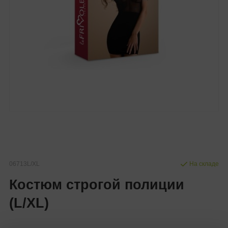
06713L/XL
На складе
Костюм строгой полиции
(L/XL)