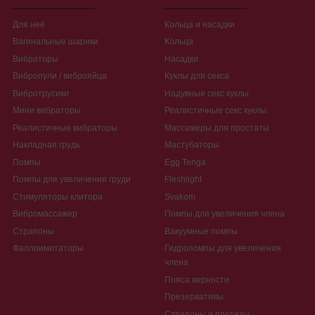
Для неё
Кольца и насадки
Вагинальные шарики
Кольца
Вибраторы
Насадки
Вибропули / виброяйца
Куклы для секса
Вибротрусики
Надувные секс куклы
Мини вибраторы
Реалистичные секс куклы
Реалистичные вибраторы
Массажеры для простаты
Накладная грудь
Мастубаторы
Помпы
Egg Tenga
Помпы для увеличения груди
Fleshlight
Стимуляторы клитора
Svakom
Вибромассажер
Помпы для увеличения члена
Страпоны
Вакуумные помпы
Фаллоимитаторы
Гидропомпы для увеличения
члена
Пояса верности
Презервативы
Страпоны и протезы