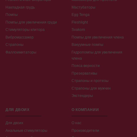
Накладная грудь
Мастубаторы
Помпы
Egg Tenga
Помпы для увеличения груди
Fleshlight
Стимуляторы клитора
Svakom
Вибромассажер
Помпы для увеличения члена
Страпоны
Вакуумные помпы
Фаллоимитаторы
Гидропомпы для увеличения
члена
Пояса верности
Презервативы
Страпоны и протезы
Страпоны для мужчин
Экстендеры
ДЛЯ ДВОИХ
О КОМПАНИИ
Для двоих
О нас
Анальные стимуляторы
Производители