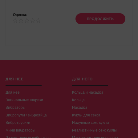
Оценка:
ПРОДОЛЖИТЬ
ДЛЯ НЕЁ
ДЛЯ НЕГО
Для неё
Кольца и насадки
Вагинальные шарики
Кольца
Вибраторы
Насадки
Вибропули / виброяйца
Куклы для секса
Вибротрусики
Надувные секс куклы
Мини вибраторы
Реалистичные секс куклы
Реалистичные вибраторы
Массажеры для простаты