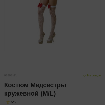
02893M/L
На складе
Костюм Медсестры
кружевной (M/L)
5/5