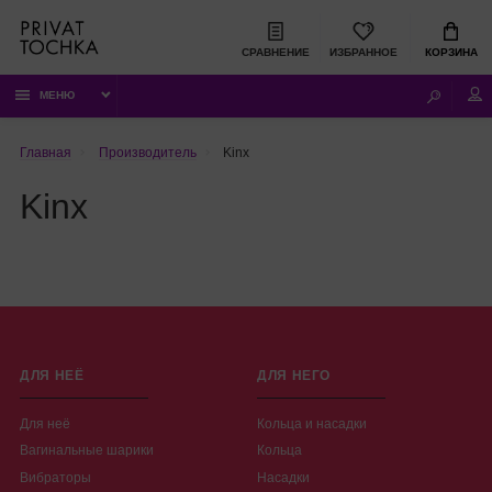
СРАВНЕНИЕ
ИЗБРАННОЕ
КОРЗИНА
МЕНЮ
Главная
Производитель
Kinx
Kinx
ДЛЯ НЕЁ
ДЛЯ НЕГО
Для неё
Кольца и насадки
Вагинальные шарики
Кольца
Вибраторы
Насадки