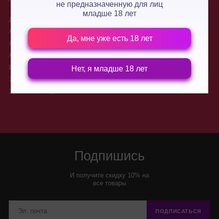
не предназначенную для лиц
младше 18 лет
Для двоих
О нас
Анальные стимуляторы
Производители
Да, мне уже есть 18 лет
Анальные пробки
Доставка
Анальные шарики, цепочки
Контакты
Вибраторы для двоих
Новости
Нет, я младше 18 лет
Электростимуляторы
Условия обмена и возврата
товара
Эротические игры
Подпишись
И получите скидку 10% на
все товары
ПОДПИСАТЬСЯ