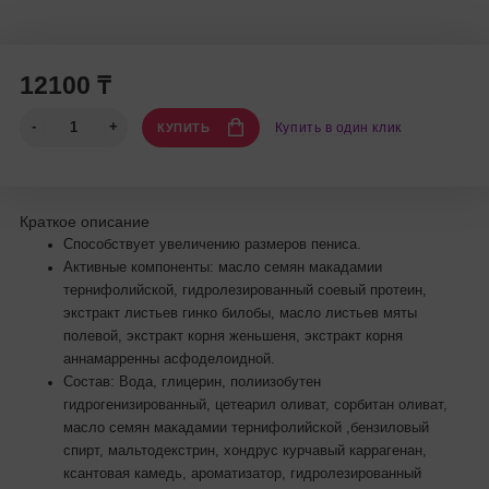
12100 ₸
Купить в один клик
КУПИТЬ
Краткое описание
Способствует увеличению размеров пениса.
Активные компоненты: масло семян макадамии
тернифолийской, гидролезированный соевый протеин,
экстракт листьев гинко билобы, масло листьев мяты
полевой, экстракт корня женьшеня, экстракт корня
аннамарренны асфоделоидной.
Состав: Вода, глицерин, полиизобутен
гидрогенизированный, цетеарил оливат, сорбитан оливат,
масло семян макадамии тернифолийской ,бензиловый
спирт, мальтодекстрин, хондрус курчавый каррагенан,
ксантовая камедь, ароматизатор, гидролезированный