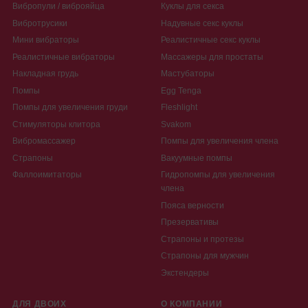
Вибропули / виброяйца
Куклы для секса
Вибротрусики
Надувные секс куклы
Мини вибраторы
Реалистичные секс куклы
Реалистичные вибраторы
Массажеры для простаты
Накладная грудь
Мастубаторы
Помпы
Egg Tenga
Помпы для увеличения груди
Fleshlight
Стимуляторы клитора
Svakom
Вибромассажер
Помпы для увеличения члена
Страпоны
Вакуумные помпы
Фаллоимитаторы
Гидропомпы для увеличения
члена
Пояса верности
Презервативы
Страпоны и протезы
Страпоны для мужчин
Экстендеры
ДЛЯ ДВОИХ
О КОМПАНИИ