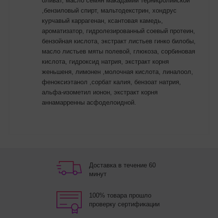
оливат, масло семян макадамии тернифолийской
,бензиловый спирт, мальтодекстрин, хондрус
курчавый каррагенан, ксантовая камедь,
ароматизатор, гидролезированный соевый протеин,
бензойная кислота, экстракт листьев гинко билобы,
масло листьев мяты полевой, глюкоза, сорбиновая
кислота, гидроксид натрия, экстракт корня
женьшеня, лимонен ,молочная кислота, линалоол,
феноксиэтанол ,сорбат калия, бензоат натрия,
альфа-изометил ионон, экстракт корня
аннамарренны асфоделоидной.
Доставка в течение 60
минут
100% товара прошло
проверку сертификации