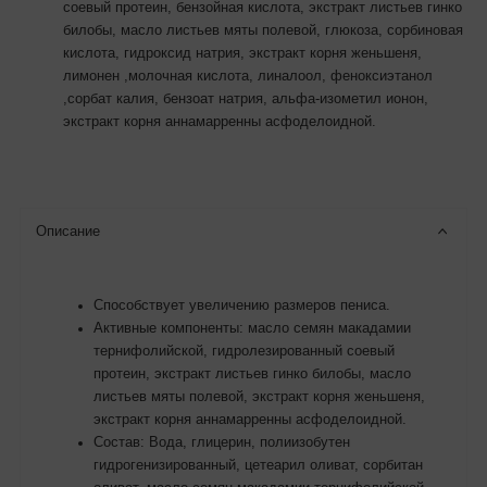
соевый протеин, бензойная кислота, экстракт листьев гинко
билобы, масло листьев мяты полевой, глюкоза, сорбиновая
кислота, гидроксид натрия, экстракт корня женьшеня,
лимонен ,молочная кислота, линалоол, феноксиэтанол
,сорбат калия, бензоат натрия, альфа-изометил ионон,
экстракт корня аннамарренны асфоделоидной.
Описание
Способствует увеличению размеров пениса.
Активные компоненты: масло семян макадамии
тернифолийской, гидролезированный соевый
протеин, экстракт листьев гинко билобы, масло
листьев мяты полевой, экстракт корня женьшеня,
экстракт корня аннамарренны асфоделоидной.
Состав: Вода, глицерин, полиизобутен
гидрогенизированный, цетеарил оливат, сорбитан