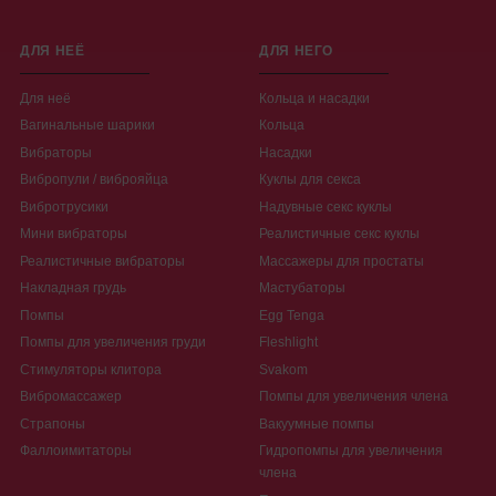
ДЛЯ НЕЁ
ДЛЯ НЕГО
Для неё
Кольца и насадки
Вагинальные шарики
Кольца
Вибраторы
Насадки
Вибропули / виброяйца
Куклы для секса
Вибротрусики
Надувные секс куклы
Мини вибраторы
Реалистичные секс куклы
Реалистичные вибраторы
Массажеры для простаты
Накладная грудь
Мастубаторы
Помпы
Egg Tenga
Помпы для увеличения груди
Fleshlight
Стимуляторы клитора
Svakom
Вибромассажер
Помпы для увеличения члена
Страпоны
Вакуумные помпы
Фаллоимитаторы
Гидропомпы для увеличения
члена