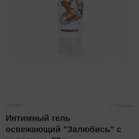
LB-37002
На складе
Интимный гель
освежающий "Залюбись" с