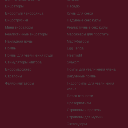
Вибраторы
Насадки
Вибропули / виброяйца
Куклы для секса
Вибротрусики
Надувные секс куклы
Мини вибраторы
Реалистичные секс куклы
Реалистичные вибраторы
Массажеры для простаты
Накладная грудь
Мастубаторы
Помпы
Egg Tenga
Помпы для увеличения груди
Fleshlight
Стимуляторы клитора
Svakom
Вибромассажер
Помпы для увеличения члена
Страпоны
Вакуумные помпы
Фаллоимитаторы
Гидропомпы для увеличения
члена
Пояса верности
Презервативы
Страпоны и протезы
Страпоны для мужчин
Экстендеры