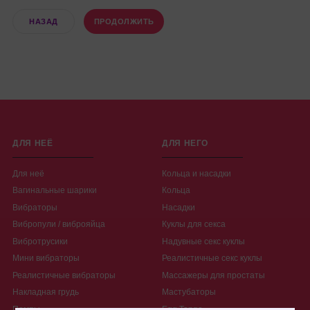
НАЗАД
ПРОДОЛЖИТЬ
ДЛЯ НЕЁ
ДЛЯ НЕГО
Для неё
Кольца и насадки
Вагинальные шарики
Кольца
Вибраторы
Насадки
Вибропули / виброяйца
Куклы для секса
Вибротрусики
Надувные секс куклы
Мини вибраторы
Реалистичные секс куклы
Реалистичные вибраторы
Массажеры для простаты
Накладная грудь
Мастубаторы
Помпы
Egg Tenga