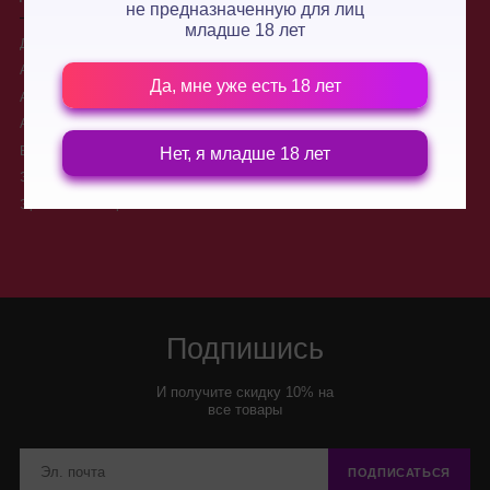
не предназначенную для лиц
младше 18 лет
Для двоих
О нас
Анальные стимуляторы
Производители
Да, мне уже есть 18 лет
Анальные пробки
Доставка
Анальные шарики, цепочки
Контакты
Вибраторы для двоих
Новости
Нет, я младше 18 лет
Электростимуляторы
Условия обмена и возврата
товара
Эротические игры
Подпишись
И получите скидку 10% на
все товары
ПОДПИСАТЬСЯ