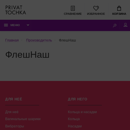
СРАВНЕНИЕ
ИЗБРАННОЕ
КОРЗИНА
МЕНЮ
Главная
Производитель
ФлешНаш
ФлешНаш
ДЛЯ НЕЁ
ДЛЯ НЕГО
Для неё
Кольца и насадки
Вагинальные шарики
Кольца
Вибраторы
Насадки