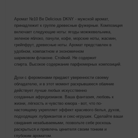
Аромат №10 Be Delicious DKNY - мужской аромат,
принадлежит к группе древесные фужерные. Композиция
включает следующие ноты: ягоды можжевельника,
зеленое яблоко, пачули, кофе, морские ноты, жасмин,
грейпфрут, древесные ноты. Аромат представлен в
удобном, компактном и экономичном
шариковом флаконе. Стойкий. Не содержит
спирта. Высокое содержание парфюмерных композиций.
Духи с феромонами придают уверенности своему
обладателю, и в этот момент раскрывшееся обаяние
действует лучше любых искусственно
созданных афродизиаков. Ваша фантазия, любовь к
жизни, лёгкость и чувство юмора - вот, что по-
настоящему укрепляет эффект красивого белья, духов,
подходящих лубрикантов и секс-игрушек. Сделайте ваши
свидания незабываемыми, позвольте себе роскошь
раскрыться и привлечь ценителя своим тонким и
глубоким ароматом.