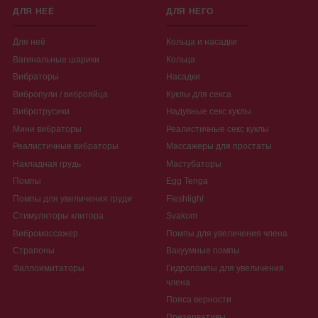
ДЛЯ НЕЁ
ДЛЯ НЕГО
Для неё
Кольца и насадки
Вагинальные шарики
Кольца
Вибраторы
Насадки
Вибропули / виброяйца
Куклы для секса
Вибротрусики
Надувные секс куклы
Мини вибраторы
Реалистичные секс куклы
Реалистичные вибраторы
Массажеры для простаты
Накладная грудь
Мастубаторы
Помпы
Egg Tenga
Помпы для увеличения груди
Fleshlight
Стимуляторы клитора
Svakom
Вибромассажер
Помпы для увеличения члена
Страпоны
Вакуумные помпы
Фаллоимитаторы
Гидропомпы для увеличения
члена
Пояса верности
Презервативы