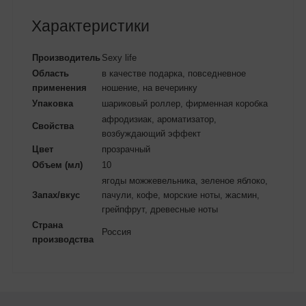
Характеристики
Производитель
Sexy life
Область
в качестве подарка, повседневное
применения
ношение, на вечеринку
Упаковка
шариковый роллер, фирменная коробка
афродизиак, ароматизатор,
Свойства
возбуждающий эффект
Цвет
прозрачный
Объем (мл)
10
ягоды можжевельника, зеленое яблоко,
Запах/вкус
пачули, кофе, морские ноты, жасмин,
грейпфрут, древесные ноты
Страна
Россия
производства