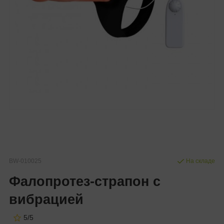
BW-010025
На складе
Фалопротез-страпон с
вибрацией
5/5