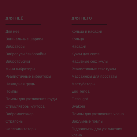
ДЛЯ НЕЁ
ДЛЯ НЕГО
Для неё
Кольца и насадки
Вагинальные шарики
Кольца
Вибраторы
Насадки
Вибропули / виброяйца
Куклы для секса
Вибротрусики
Надувные секс куклы
Мини вибраторы
Реалистичные секс куклы
Реалистичные вибраторы
Массажеры для простаты
Накладная грудь
Мастубаторы
Помпы
Egg Tenga
Помпы для увеличения груди
Fleshlight
Стимуляторы клитора
Svakom
Вибромассажер
Помпы для увеличения члена
Страпоны
Вакуумные помпы
Фаллоимитаторы
Гидропомпы для увеличения
члена