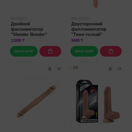
BI-040015
BW-010011
Двойной
Двусторонний
фалоимитатор
фаллоимитатор
"Slender Bender"
"Тяни-толкай"
13200 ₸
9400 ₸
WHATSAPP
WHATSAPP
5/5