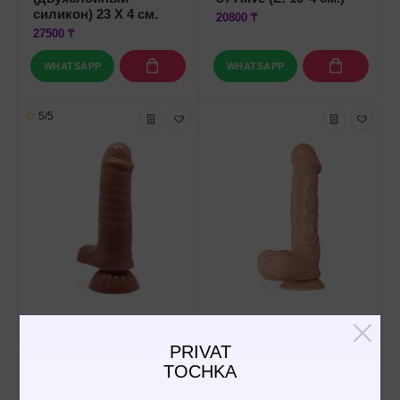
силикон) 23 Х 4 см.
20800 ₸
27500 ₸
WHATSAPP
WHATSAPP
5/5
BW-008101N
BW-008103NR
Реалистичный
Реалистичный
PRIVAT
фаллоимитатор
фаллоимитатор
Beautiful Baron (18,5*
Beautiful Bergrisi (раб.
TOCHKA
4)
19*5,5 см.)