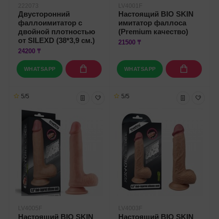
222073
LV4001F
Двусторонний
Настоящий BIO SKIN
фаллоимитатор с
имитатор фаллоса
двойной плотностью
(Premium качество)
от SILEXD (38*3,9 см.)
21500 ₸
24200 ₸
WHATSAPP
WHATSAPP
5/5
5/5
LV4005F
LV4003F
Настоящий BIO SKIN
Настоящий BIO SKIN