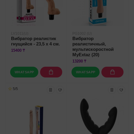
LV1011(U)
PG1002 (U)
Вибратор реалистик
Вибратор
гнущийся - 23,5 х 4 см.
реалистичный,
мультискоростной
15400 ₸
MyExtaz (20)
13200 ₸
WHATSAPP
WHATSAPP
5/5