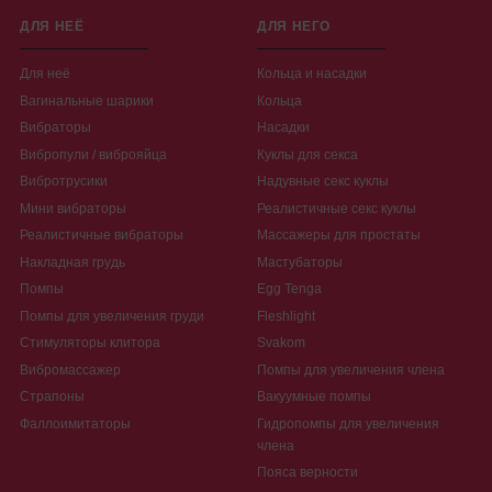
ДЛЯ НЕЁ
ДЛЯ НЕГО
Для неё
Кольца и насадки
Вагинальные шарики
Кольца
Вибраторы
Насадки
Вибропули / виброяйца
Куклы для секса
Вибротрусики
Надувные секс куклы
Мини вибраторы
Реалистичные секс куклы
Реалистичные вибраторы
Массажеры для простаты
Накладная грудь
Мастубаторы
Помпы
Egg Tenga
Помпы для увеличения груди
Fleshlight
Стимуляторы клитора
Svakom
Вибромассажер
Помпы для увеличения члена
Страпоны
Вакуумные помпы
Фаллоимитаторы
Гидропомпы для увеличения
члена
Пояса верности