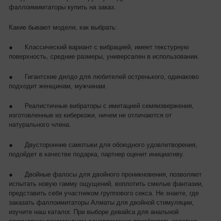
фаллоимимтаторы купить на заказ.
Какие бывают модели, как выбрать:
●
Классический вариант с вибрацией, имеет текстурную
поверхность, средние размеры, универсален в использовании.
●
Гигантские дилдо для любителей остренького, одинаково
подходит женщинам, мужчинам.
●
Реалистичные вибраторы с имитацией семяизвержения,
изготовленные из киберкожи, ничем не отличаются от
натурального члена.
●
Двусторонние самотыки для обоюдного удовлетворения,
подойдет в качестве подарка, партнер оценит инициативу.
●
Двойные фалосы для двойного проникновения, позволяют
испытать новую гамму ощущений, воплотить смелые фантазии,
представить себя участником группового секса. Не знаете, где
заказать фаллоимитаторы Алматы для двойной стимуляции,
изучите наш каталог. При выборе девайса для анальной