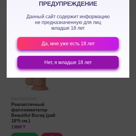
13200 ₸
16500 ₸
ПРЕДУПРЕЖДЕНИЕ
WHATSAPP
WHATSAPP
Данный сайт содержит информацию
не предназначенную для лиц
младше 18 лет
Да, мне уже есть 18 лет
Нет, я младше 18 лет
BW-008104NR
Реалистичный
фаллоимитатор
Beautiful Buraq (раб
18*5 см.)
13800 ₸