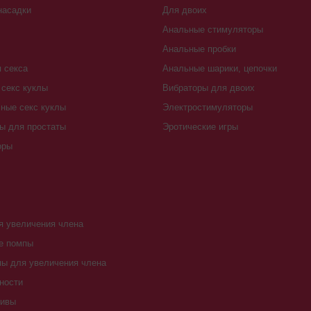
насадки
Для двоих
Анальные стимуляторы
Анальные пробки
 секса
Анальные шарики, цепочки
секс куклы
Вибраторы для двоих
ные секс куклы
Электростимуляторы
ы для простаты
Эротические игры
оры
 увеличения члена
е помпы
ы для увеличения члена
ности
тивы