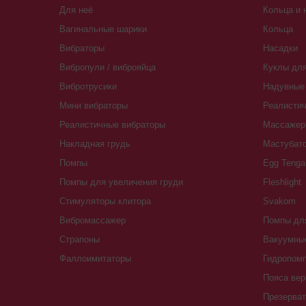
Для неё
Кольца и 
Вагинальные шарики
Кольца
Вибраторы
Насадки
Вибропули / виброяйца
Куклы для
Вибротрусики
Надувные 
Мини вибраторы
Реалистич
Реалистичные вибраторы
Массажер
Накладная грудь
Мастубат
Помпы
Egg Tenga
Помпы для увеличения груди
Fleshlight
Стимуляторы клитора
Svakom
Вибромассажер
Помпы для
Страпоны
Вакуумны
Фаллоимитаторы
Гидропомп
Пояса вер
Презерва