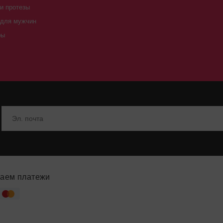
и протезы
 для мужчин
ры
аем платежи