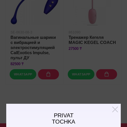
SE-0630-08-3
861090
Вагинальные шарики
Тренажер Кегеля
с вибрацией и
MAGIC KEGEL COACH
электростимуляцией
27500 ₸
CalExotics Impulse,
пульт ДУ
82500 ₸
WHATSAPP
WHATSAPP
PRIVAT
TOCHKA