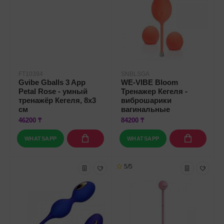
FT10394
SNBLSGA
Gvibe Gballs 3 App
WE-VIBE Bloom
Petal Rose - умный
Тренажер Кегеля -
тренажёр Кегеля, 8х3
виброшарики
см
вагинальные
46200 ₸
84200 ₸
WHATSAPP
WHATSAPP
5/5