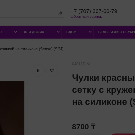
+7 (707) 367-00-79
Обратный звонок
О
ДЛЯ ДВОИХ
БДСМ
БЕЛЬЕ И АКСЕССУА
езинкой на силиконе (Sense) (S/M)
04818S/M
Чулки красны
сетку с круж
на силиконе (
8700 ₸