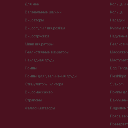
Для неё
Кольца и 
Вагинальные шарики
Кольца
Вибраторы
Насадки
Вибропули / виброяйца
Куклы для
Вибротрусики
Надувные 
Мини вибраторы
Реалистич
Реалистичные вибраторы
Массажер
Накладная грудь
Мастубат
Помпы
Egg Tenga
Помпы для увеличения груди
Fleshlight
Стимуляторы клитора
Svakom
Вибромассажер
Помпы для
Страпоны
Вакуумны
Фаллоимитаторы
Гидропомп
Пояса вер
Презерва