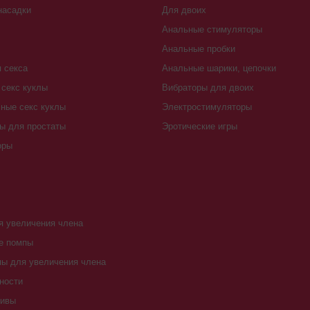
насадки
Для двоих
Анальные стимуляторы
Анальные пробки
 секса
Анальные шарики, цепочки
секс куклы
Вибраторы для двоих
ные секс куклы
Электростимуляторы
ы для простаты
Эротические игры
оры
 увеличения члена
е помпы
ы для увеличения члена
ности
тивы