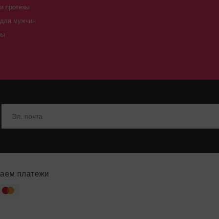
и протезы
 для мужчин
ры
аем платежи