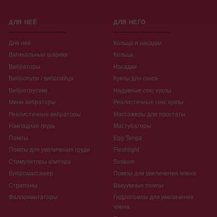
ДЛЯ НЕЁ
ДЛЯ НЕГО
Для неё
Кольца и насадки
Вагинальные шарики
Кольца
Вибраторы
Насадки
Вибропули / виброяйца
Куклы для секса
Вибротрусики
Надувные секс куклы
Мини вибраторы
Реалистичные секс куклы
Реалистичные вибраторы
Массажеры для простаты
Накладная грудь
Мастубаторы
Помпы
Egg Tenga
Помпы для увеличения груди
Fleshlight
Стимуляторы клитора
Svakom
Вибромассажер
Помпы для увеличения члена
Страпоны
Вакуумные помпы
Фаллоимитаторы
Гидропомпы для увеличения
члена