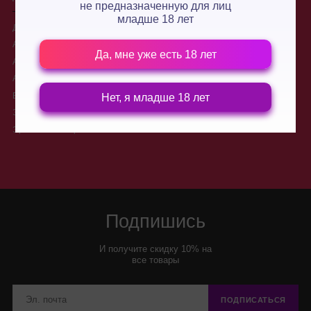
не предназначенную для лиц
младше 18 лет
Для двоих
О нас
Анальные стимуляторы
Производители
Да, мне уже есть 18 лет
Анальные пробки
Доставка
Анальные шарики, цепочки
Контакты
Вибраторы для двоих
Новости
Нет, я младше 18 лет
Электростимуляторы
Условия обмена и возврата
товара
Эротические игры
Подпишись
И получите скидку 10% на
все товары
ПОДПИСАТЬСЯ