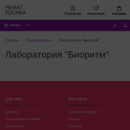
СРАВНЕНИЕ
ИЗБРАННОЕ
КОРЗИНА
МЕНЮ
Главная
Производитель
Лаборатория "Биоритм"
Лаборатория "Биоритм"
ДЛЯ НЕЁ
ДЛЯ НЕГО
Для неё
Кольца и насадки
Вагинальные шарики
Кольца
Вибраторы
Насадки