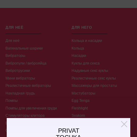
ДЛЯ НЕЁ
ДЛЯ НЕГО
Для неё
Кольца и насадки
Вагинальные шарики
Кольца
Вибраторы
Насадки
Вибропули / виброяйца
Куклы для секса
Вибротрусики
Надувные секс куклы
Мини вибраторы
Реалистичные секс куклы
Реалистичные вибраторы
Массажеры для простаты
Накладная грудь
Мастубаторы
Помпы
Egg Tenga
Помпы для увеличения груди
Fleshlight
Стимуляторы клитора
Svakom
Вибромассажер
Помпы для увеличения члена
PRIVAT
Страпоны
Вакуумные помпы