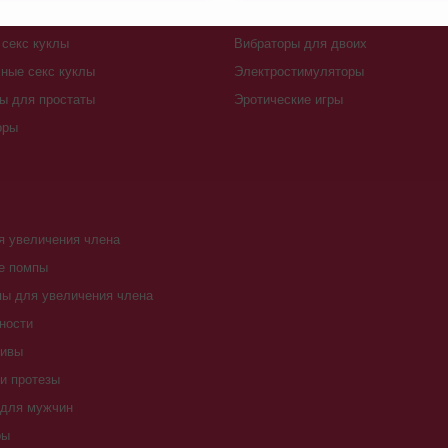
 секса
Анальные шарики, цепочки
секс куклы
Вибраторы для двоих
ные секс куклы
Электростимуляторы
ы для простаты
Эротические игры
оры
 увеличения члена
е помпы
ы для увеличения члена
ности
тивы
и протезы
 для мужчин
ры