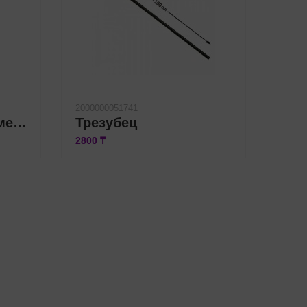
2000000051741
Платье «паук» размер M, белое
Трезубец
2800 ₸