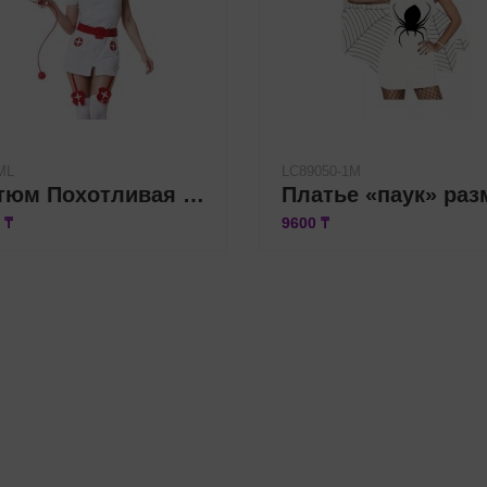
ML
LC89050-1M
Костюм Похотливая медсестра (M/L)
 ₸
9600 ₸