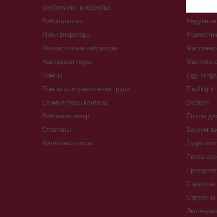
Вибропули / виброяйца
Куклы для
Вибротрусики
Надувные 
Мини вибраторы
Реалистич
Реалистичные вибраторы
Массажер
Накладная грудь
Мастубат
Помпы
Egg Tenga
Помпы для увеличения груди
Fleshlight
Стимуляторы клитора
Svakom
Вибромассажер
Помпы для
Страпоны
Вакуумны
Фаллоимитаторы
Гидропомп
Пояса вер
Презерва
Страпоны 
Страпоны
Экстенде