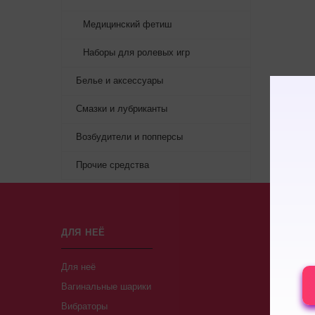
Медицинский фетиш
Наборы для ролевых игр
Белье и аксессуары
Смазки и лубриканты
Возбудители и попперсы
Прочие средства
ДЛЯ НЕЁ
ДЛЯ НЕГ
Для неё
Кольца и 
Вагинальные шарики
Кольца
Вибраторы
Насадки