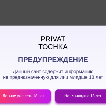
PRIVAT
TOCHKA
ПРЕДУПРЕЖДЕНИЕ
Данный сайт содержит информацию
не предназначенную для лиц
младше 18 лет
О
ДЛЯ ДВОИХ
насадки
Для двоих
Да, мне уже есть 18 лет
Нет, я младше 18 лет
Анальные стимуляторы
Анальные пробки