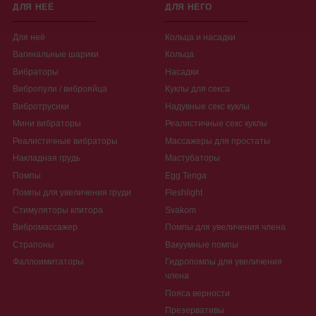
ДЛЯ НЕЁ
ДЛЯ НЕГО
Для неё
Кольца и насадки
Вагинальные шарики
Кольца
Вибраторы
Насадки
Вибропули / виброяйца
Куклы для секса
Вибротрусики
Надувные секс куклы
Мини вибраторы
Реалистичные секс куклы
Реалистичные вибраторы
Массажеры для простаты
Накладная грудь
Мастубаторы
Помпы
Egg Tenga
Помпы для увеличения груди
Fleshlight
Стимуляторы клитора
Svakom
Вибромассажер
Помпы для увеличения члена
Страпоны
Вакуумные помпы
Фаллоимитаторы
Гидропомпы для увеличения
члена
Пояса верности
Презервативы